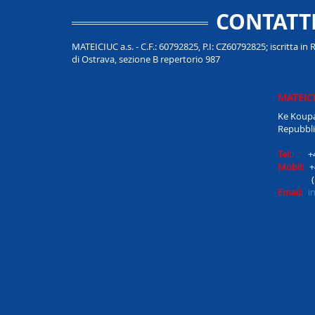
CONTATT
MATEICIUC a.s. - C.F.: 60792825, P.I: CZ60792825; iscritta in
di Ostrava, sezione B repertorio 987
MATEICI
Ke Koupa
Repubbli
Tel:.
+
Mobil:
+
Email:
i