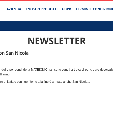
AZIENDA
I NOSTRI PRODOTTI
GDPR
TERMINI E CONDIZIONI
NEWSLETTER
con San Nicola
ei dipendendi della MATEICIUC a.s. sono venuti a trovarci per creare decorazioni 
ll’anno!
o di Natale con i genitori e alla fine è arrivato anche San Nicola...