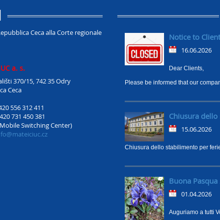
I
 Repubblica Ceca alla Corte regionale
Notice to Clien
16.06.2026
UC a. s.
Dear Clients,
lišti 370/15, 742 35 Odry
Please be informed that our compan
ca Ceca
420 556 312 411
Chiusura dello 
420 731 450 381
(Mobile Switching Center)
15.06.2026
nfo@mateiciuc.cz
Chiusura dello stabilimento per fer
Buona Pasqua 
01.04.2026
Auguriamo a tutti 