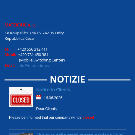
MATEICIUC a. s.
Ke Koupališti 370/15, 742 35 Odry
Repubblica Ceca
Tel:.
+420 556 312 411
Mobil:
+420 731 450 381
(Mobile Switching Center)
Email:
info@mateiciuc.cz
NOTIZIE
Notice to Clients
16.06.2026
Dear Clients,
Please be informed that our company will be
closed