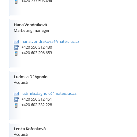
+420 737 508 494
Hana Vondráková
Marketing manager
hana.vondrakova@mateiciuc.cz
+420 556 312 430
+420 603 206 653
Ludmila D´Agnolo
Acquisti
ludmila.dagnolo@mateiciuc.cz
+420 556 312 451
+420 602 332 228
Lenka Kořenková
Acquisti