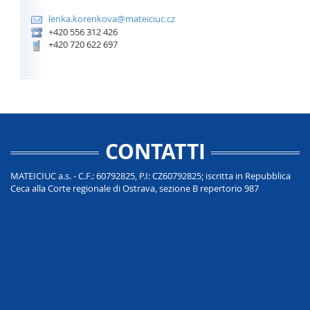
lenka.korenkova@mateiciuc.cz
+420 556 312 426
+420 720 622 697
CONTATTI
MATEICIUC a.s. - C.F.: 60792825, P.I: CZ60792825; iscritta in Repubblica
Ceca alla Corte regionale di Ostrava, sezione B repertorio 987