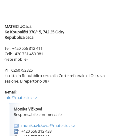
MATEICIUC a. s.
Ke Koupališti 370/15, 742 35 Odry
Repubblica ceca
Tel.: +420 556 312 411
Cell: +420 731 450 381
(rete mobile)
P.I.: CZ60792825
iscritta in Repubblica ceca alla Corte refionale di Ostrava,
sezione. B repertorio 987
e-mail:
info@mateiciuc.cz
Monika Vlčková
Responsabile commerciale
monika.vlckova@mateiciuc.cz
+420 556 312 433