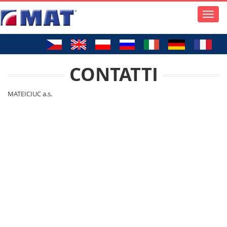
Toggle
naviga
CONTATTI
MATEICIUC a.s.