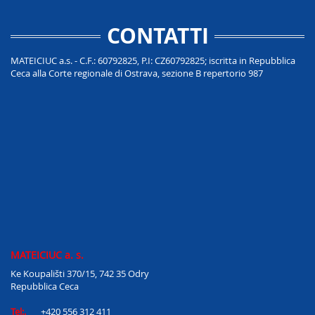
CONTATTI
MATEICIUC a.s. - C.F.: 60792825, P.I: CZ60792825; iscritta in Repubblica
Ceca alla Corte regionale di Ostrava, sezione B repertorio 987
MATEICIUC a. s.
Ke Koupališti 370/15, 742 35 Odry
Repubblica Ceca
Tel:.
+420 556 312 411