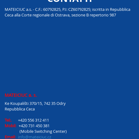
MATEICIUC a.s. - C.F.: 60792825, P.I: CZ60792825; iscritta in Repubblica
Ceca alla Corte regionale di Ostrava, sezione B repertorio 987
MATEICIUC a. s.
Ke Koupališti 370/15, 742 35 Odry
Repubblica Ceca
Tel:.
+420 556 312 411
Mobil:
+420 731 450 381
(Mobile Switching Center)
Email:
info@mateiciuc.cz