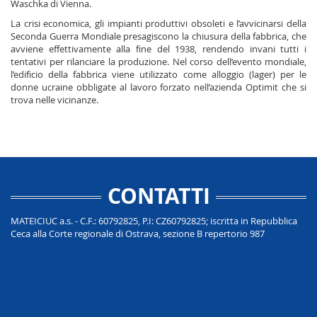
Waschka di Vienna.
La crisi economica, gli impianti produttivi obsoleti e l’avvicinarsi della
Seconda Guerra Mondiale presagiscono la chiusura della fabbrica, che
avviene effettivamente alla fine del 1938, rendendo invani tutti i
tentativi per rilanciare la produzione. Nel corso dell’evento mondiale,
l’edificio della fabbrica viene utilizzato come alloggio (lager) per le
donne ucraine obbligate al lavoro forzato nell’azienda Optimit che si
trova nelle vicinanze.
CONTATTI
MATEICIUC a.s. - C.F.: 60792825, P.I: CZ60792825; iscritta in Repubblica
Ceca alla Corte regionale di Ostrava, sezione B repertorio 987