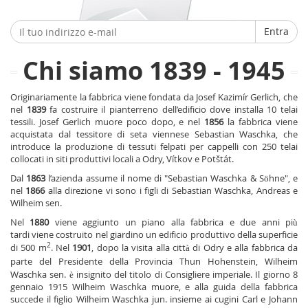
Entra
Chi siamo 1839 - 1945
Originariamente la fabbrica viene fondata da Josef Kazimír Gerlich, che
nel
1839
fa costruire il pianterreno dell’edificio dove installa 10 telai
tessili. Josef Gerlich muore poco dopo, e nel
1856
la fabbrica viene
acquistata dal tessitore di seta viennese Sebastian Waschka, che
introduce la produzione di tessuti felpati per cappelli con 250 telai
collocati in siti produttivi locali a Odry, Vítkov e Potštát.
Dal
1863
l’azienda assume il nome di "Sebastian Waschka & Söhne", e
nel
1866
alla direzione vi sono i figli di Sebastian Waschka, Andreas e
Wilheim sen.
Nel
1880
viene aggiunto un piano alla fabbrica e due anni più
tardi viene costruito nel giardino un edificio produttivo della superficie
2
di 500 m
. Nel
1901
, dopo la visita alla
città di Odry e alla fabbrica
da
parte del Presidente della Provincia Thun Hohenstein,
Wilheim
Waschka sen. è insignito del titolo di Consigliere imperiale. Il giorno 8
gennaio 1915 Wilheim Waschka muore, e alla guida della fabbrica
succede il figlio Wilheim Waschka jun. insieme ai cugini Carl e Johann