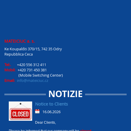
MATEICIUC a. s.
Ke Koupališti 370/15, 742 35 Odry
Repubblica Ceca
Tel:.
+420 556 312 411
Mobil:
+420 731 450 381
(Mobile Switching Center)
Email:
info@mateiciuc.cz
NOTIZIE
Notice to Clients
16.06.2026
Dear Clients,